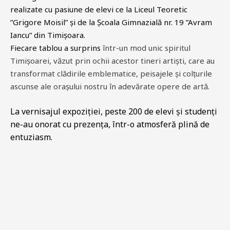
realizate cu pasiune de elevi ce la
Liceul Teoretic
”Grigore Moisil” și de la Școala Gimnazială nr. 19 ”Avram
Iancu” din Timișoara.
Fiecare tablou a surprins
într-un mod unic spiritul
Timișoarei, văzut prin ochii acestor tineri artiști, care au
transformat
clădirile emblematice, peisajele și colțurile
ascunse ale orașului nostru în
adevărate opere de artă.
La vernisajul expoziției, peste 200 de elevi și studenți
ne-au onorat cu prezența, într-o atmosferă plină de
entuziasm.