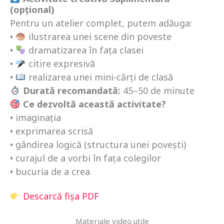
(opțional)
Pentru un atelier complet, putem adăuga:
•
ilustrarea unei scene din poveste
•
dramatizarea în fața clasei
•
citire expresivă
•
realizarea unei mini-cărți de clasă
Durată recomandată:
45–50 de minute
Ce dezvoltă această activitate?
• imaginația
• exprimarea scrisă
• gândirea logică (structura unei povești)
• curajul de a vorbi în fața colegilor
• bucuria de a crea
Descarcă fișa PDF
Materiale video utile